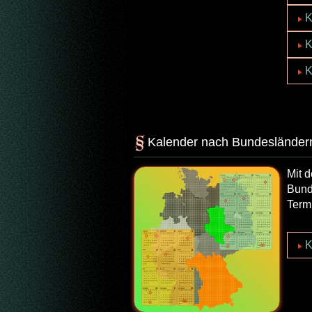
K
K
K
Kalender nach Bundesländern
Mit 
Bund
Term
K