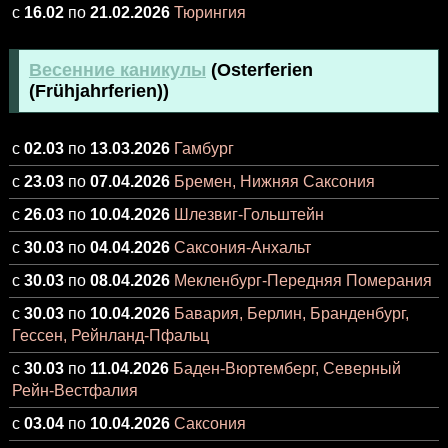
с
16.02
по
21.02.2026
Тюрингия
Весенние каникулы
(Osterferien
(Frühjahrferien))
с
02.03
по
13.03.2026
Гамбург
с
23.03
по
07.04.2026
Бремен, Нижняя Саксония
с
26.03
по
10.04.2026
Шлезвиг-Гольштейн
с
30.03
по
04.04.2026
Саксония-Анхальт
с
30.03
по
08.04.2026
Мекленбург-Передняя Померания
с
30.03
по
10.04.2026
Бавария, Берлин, Бранденбург,
Гессен, Рейнланд-Пфальц
с
30.03
по
11.04.2026
Баден-Вюртемберг, Северный
Рейн-Вестфалия
с
03.04
по
10.04.2026
Саксония