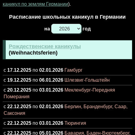
каникул по землям Германии
).
Расписание школьных каникул в Германии
на
год
Рождественские каникулы
(Weihnachtsferien)
с
17.12.2025
по
02.01.2026
Гамбург
с
19.12.2025
по
06.01.2026
Шлезвиг-Гольштейн
с
20.12.2025
по
03.01.2026
Мекленбург-Передняя
Померания
с
22.12.2025
по
02.01.2026
Берлин, Бранденбург, Саар,
Саксония
с
22.12.2025
по
03.01.2026
Тюрингия
с
22.12.2025
по
05.01.2026
Бавария, Баден-Вюртемберг,