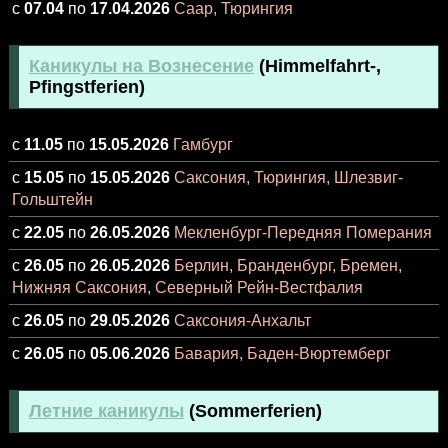
с
07.04
по
17.04.2026
Саар, Тюрингия
Каникулы на Вознесение
(Himmelfahrt-,
Pfingstferien)
с
11.05
по
15.05.2026
Гамбург
с
15.05
по
15.05.2026
Саксония, Тюрингия, Шлезвиг-
Гольштейн
с
22.05
по
26.05.2026
Мекленбург-Передняя Померания
с
26.05
по
26.05.2026
Берлин, Бранденбург, Бремен,
Нижняя Саксония, Северный Рейн-Вестфалия
с
26.05
по
29.05.2026
Саксония-Анхальт
с
26.05
по
05.06.2026
Бавария, Баден-Вюртемберг
Летние каникулы
(Sommerferien)