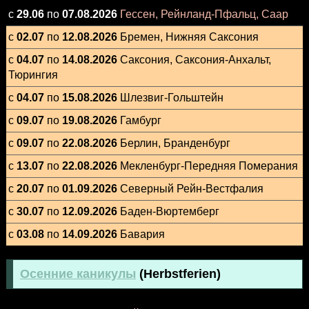
с
29.06
по
07.08.2026
Гессен, Рейнланд-Пфальц, Саар
с
02.07
по
12.08.2026
Бремен, Нижняя Саксония
с
04.07
по
14.08.2026
Саксония, Саксония-Анхальт,
Тюрингия
с
04.07
по
15.08.2026
Шлезвиг-Гольштейн
с
09.07
по
19.08.2026
Гамбург
с
09.07
по
22.08.2026
Берлин, Бранденбург
с
13.07
по
22.08.2026
Мекленбург-Передняя Померания
с
20.07
по
01.09.2026
Северный Рейн-Вестфалия
с
30.07
по
12.09.2026
Баден-Вюртемберг
с
03.08
по
14.09.2026
Бавария
Осенние каникулы
(Herbstferien)