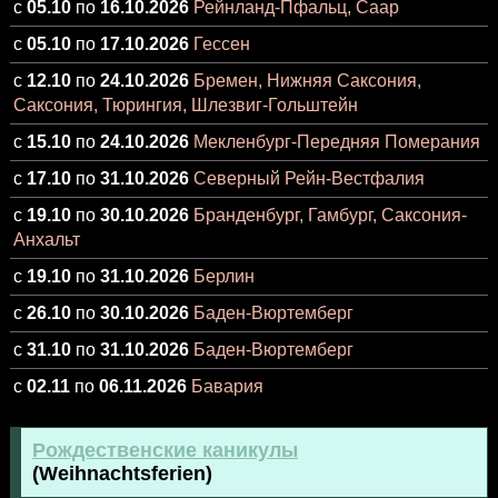
с
05.10
по
16.10.2026
Рейнланд-Пфальц, Саар
с
05.10
по
17.10.2026
Гессен
с
12.10
по
24.10.2026
Бремен, Нижняя Саксония,
Саксония, Тюрингия, Шлезвиг-Гольштейн
с
15.10
по
24.10.2026
Мекленбург-Передняя Померания
с
17.10
по
31.10.2026
Северный Рейн-Вестфалия
с
19.10
по
30.10.2026
Бранденбург, Гамбург, Саксония-
Анхальт
с
19.10
по
31.10.2026
Берлин
с
26.10
по
30.10.2026
Баден-Вюртемберг
с
31.10
по
31.10.2026
Баден-Вюртемберг
с
02.11
по
06.11.2026
Бавария
Рождественские каникулы
(Weihnachtsferien)