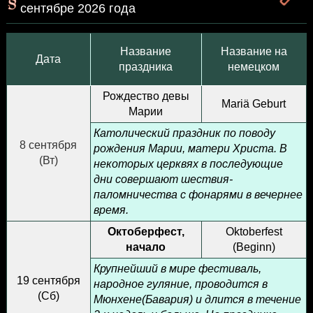
сентябре 2026 года
Название
Название на
Дата
праздника
немецком
Рождество девы
Mariä Geburt
Марии
Католический праздник по поводу
8 сентября
рождения Марии, матери Христа. В
(
Вт
)
некоторых церквях в последующие
дни совершают шествия-
паломничества с фонарями в вечернее
время.
Октоберфест,
Oktoberfest
начало
(Beginn)
Крупнейший в мире фестиваль,
19 сентября
народное гуляние, проводится в
(
Сб
)
Мюнхене(Бавария) и длится в течение