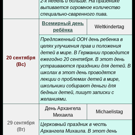
2-х недель и больше. На празднике
выпивается огромное количество
специально-сваренного пива.
Всемирный день
Weltkindertag
ребёнка
Предложенный ООН день ребенка в
целях улучшения прав и положения
детей в мире. В Германии проводится
20 сентября
ежегодно 20 сентября. В этот день
(
Вс
)
устраиваются праздники для детей. В
школах в этот день проводятся
лекции о проблемах детей в мире,
школьники собирают деньги для
бедных детей, пишут записки с
желаниями.
День Архангела
Michaelistag
Михаила
29 сентября
Церковный праздник в честь
(
Вт
)
Архангела Михаила. В этот день