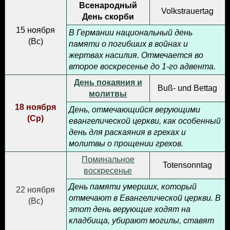
Всенародный
Volkstrauertag
День скорби
15 ноября
В Германии национальный день
(
Вс
)
памяти о погибших в войнах и
жертвах насилия. Отмечается во
второе воскресенье до 1-го адвента.
День покаяния и
Buß- und Bettag
молитвы
18 ноября
День, отмечающийся верующими
(
Ср
)
евангелической церкви, как особенный
день для раскаяния в грехах и
молитвы о прощении грехов.
Поминальное
Totensonntag
воскресенье
День памяти умерших, который
22 ноября
отмечают в Евангелической церкви. В
(
Вс
)
этот день верующие ходят на
кладбища, убирают могилы, ставят