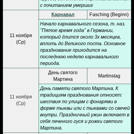
с почитанием умерших
Карнавал
Fasching (Beginn)
Начало карнавального сезона, т. наз.
"Пятое время года" в Германии,
11 ноября
который длится около 3х месяцев,
(
Ср
)
вплоть до Великого поста. Основное
празднование приходится на
последнюю неделю карнавального
периода.
День святого
Martinstag
Мартина
День памяти святого Мартина. К
традициям празднования относят:
11 ноября
шествия по улицам с фонарями в
(
Ср
)
форме тыквы или с тыквами со свечей
внутри. Праздничный ужин включает в
себя печеного гуся и рожки святого
Мартина.