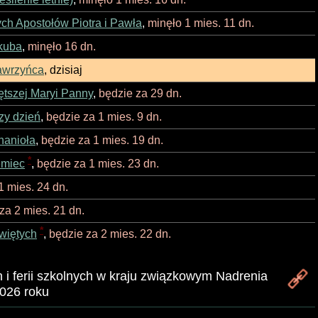
ch Apostołów Piotra i Pawła
,
minęło 1 mies. 11 dn.
kuba
,
minęło 16 dn.
awrzyńca
,
dzisiaj
tszej Maryi Panny
,
będzie za 29 dn.
zy dzień
,
będzie za 1 mies. 9 dn.
hanioła
,
będzie za 1 mies. 19 dn.
*
emiec
,
będzie za 1 mies. 23 dn.
1 mies. 24 dn.
za 2 mies. 21 dn.
*
więtych
,
będzie za 2 mies. 22 dn.
i ferii szkolnych w kraju związkowym Nadrenia
026 roku