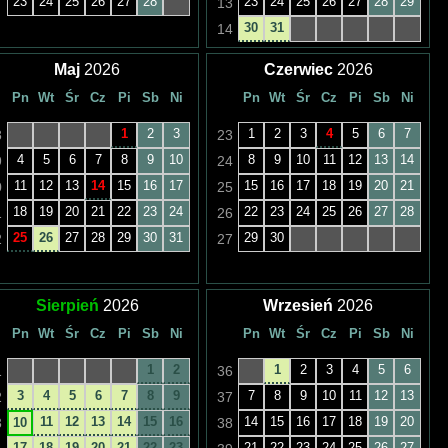
23
24
25
26
27
28
23
24
25
26
27
28
29
13
30
31
14
Maj
2026
Czerwiec
2026
Pn
Wt
Śr
Cz
Pi
Sb
Ni
Pn
Wt
Śr
Cz
Pi
Sb
Ni
1
2
3
1
2
3
4
5
6
7
8
23
4
5
6
7
8
9
10
8
9
10
11
12
13
14
9
24
11
12
13
14
15
16
17
15
16
17
18
19
20
21
0
25
18
19
20
21
22
23
24
22
23
24
25
26
27
28
1
26
25
26
27
28
29
30
31
29
30
2
27
Sierpień
2026
Wrzesień
2026
Pn
Wt
Śr
Cz
Pi
Sb
Ni
Pn
Wt
Śr
Cz
Pi
Sb
Ni
1
2
1
2
3
4
5
6
1
36
3
4
5
6
7
8
9
7
8
9
10
11
12
13
2
37
11
12
13
14
15
16
14
15
16
17
18
19
20
3
10
38
17
18
19
20
21
22
23
21
22
23
24
25
26
27