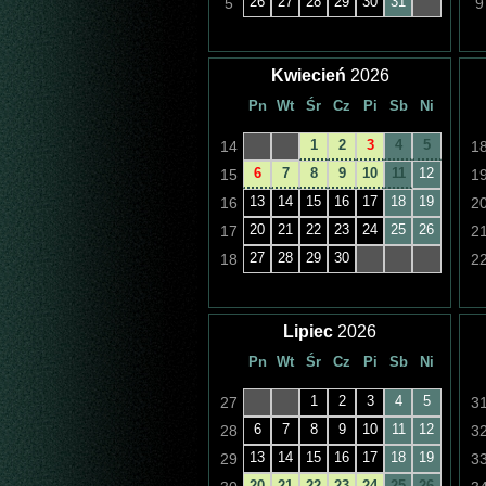
26
27
28
29
30
31
5
9
Kwiecień
2026
Pn
Wt
Śr
Cz
Pi
Sb
Ni
1
2
3
4
5
14
1
6
7
8
9
10
11
12
15
1
13
14
15
16
17
18
19
16
2
20
21
22
23
24
25
26
17
2
27
28
29
30
18
2
Lipiec
2026
Pn
Wt
Śr
Cz
Pi
Sb
Ni
1
2
3
4
5
27
3
6
7
8
9
10
11
12
28
3
13
14
15
16
17
18
19
29
3
20
21
22
23
24
25
26