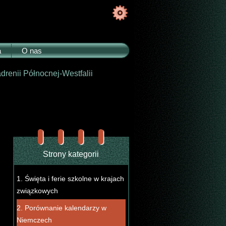
a
O nas
adrenii Północnej-Westfalii
Strony kategorii
1. Święta i ferie szkolne w krajach
związkowych
2. Porównanie kalendarzy w
Niemczech