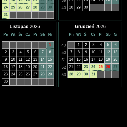
4
39
24
25
26
27
28
29
30
28
29
30
5
40
31
6
Listopad
2026
Grudzień
2026
Pn
Wt
Śr
Cz
Pi
Sb
Ni
Pn
Wt
Śr
Cz
Pi
Sb
Ni
1
1
2
3
4
5
6
4
49
2
3
4
5
6
7
8
7
8
9
10
11
12
13
5
50
9
10
11
12
13
14
15
14
15
16
17
18
19
20
6
51
16
17
18
19
20
21
22
21
22
23
24
25
26
27
7
52
23
24
25
26
27
28
29
28
29
30
31
8
53
30
9