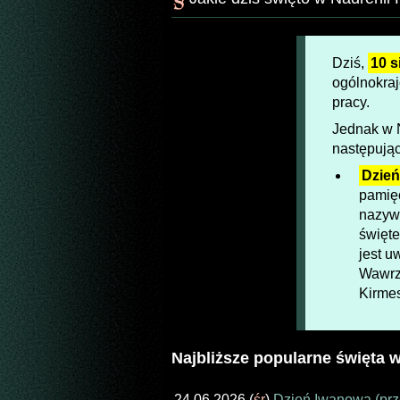
Dziś,
10 s
ogólnokra
pracy.
Jednak w N
następując
Dzie
pamięc
nazyw
święt
jest u
Wawrzy
Kirmes
Najbliższe popularne święta w
24.06.2026 (
śr
)
Dzień Iwanowa (prze