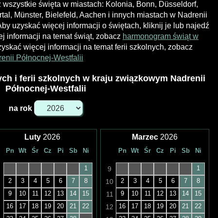
wszystkie święta w miastach: Kolonia, Bonn, Düsseldorf,
al, Münster, Bielefeld, Aachen i innych miastach w Nadrenii
y uzyskać więcej informacji o świętach, kliknij je lub najedź
j informacji na temat świąt, zobacz
harmonogram świąt w
zyskać więcej informacji na temat ferii szkolnych, zobacz
enii Północnej-Westfalii
h i ferii szkolnych w kraju związkowym Nadrenii
Północnej-Westfalii
na rok
Luty
2026
Marzec
2026
Pn
Wt
Śr
Cz
Pi
Sb
Ni
Pn
Wt
Śr
Cz
Pi
Sb
Ni
1
1
9
2
3
4
5
6
7
8
2
3
4
5
6
7
8
10
9
10
11
12
13
14
15
9
10
11
12
13
14
15
11
16
17
18
19
20
21
22
16
17
18
19
20
21
22
12