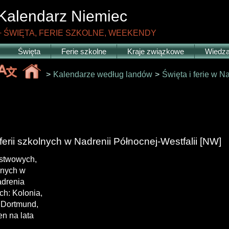
Kalendarz
Niemiec
+ ŚWIĘTA, FERIE SZKOLNE, WEEKENDY
Święta
Ferie szkolne
Kraje związkowe
Wiedz
>
Kalendarze według landów
>
Święta i ferie w N
ferii szkolnych w Nadrenii Północnej-Westfalii [NW]
ństwowych,
olnych w
drenia
ch: Kolonia,
 Dortmund,
en na lata