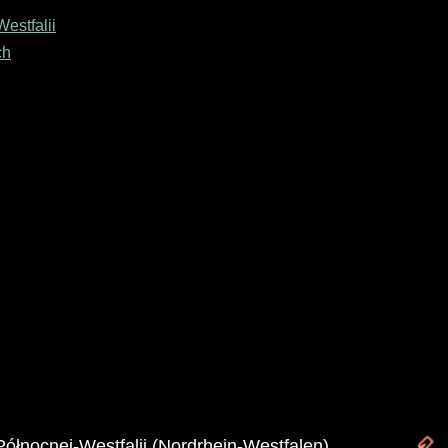
estfalii
ch
Północnej-Westfalii (Nordrhein-Westfalen)