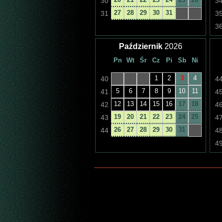
30
3
27
28
29
30
31
31
3
3
Październik
2026
Pn
Wt
Śr
Cz
Pi
Sb
Ni
1
2
3
4
40
4
5
6
7
8
9
10
11
41
4
12
13
14
15
16
17
18
42
4
19
20
21
22
23
24
25
43
4
26
27
28
29
30
31
44
4
4