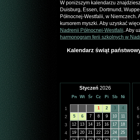
W poniższym kalendarzu znajdziesz 
Duisburg, Essen, Dortmund, Wuppert
Północnej-Westfalii, w Niemczech. Ab
kursorem myszki. Aby uzyskać więce
Nadrenii Północnej-Westfalii
. Aby u
harmonogram ferii szkolnych w Nadr
Kalendarz świąt państwowyc
Styczeń
2026
Pn
Wt
Śr
Cz
Pi
Sb
Ni
1
2
3
4
1
5
5
6
7
8
9
10
11
2
6
12
13
14
15
16
17
18
3
7
19
20
21
22
23
24
25
4
8