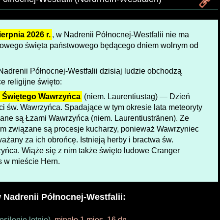
ierpnia 2026 r.
, w Nadrenii Północnej-Westfalii nie ma
jowego święta państwowego będącego dniem wolnym od
adrenii Północnej-Westfalii dzisiaj ludzie obchodzą
e religijne święto:
ń Świętego Wawrzyńca
(niem. Laurentiustag) — Dzień
i św. Wawrzyńca. Spadające w tym okresie lata meteoryty
ane są Łzami Wawrzyńca (niem. Laurentiustränen). Ze
em związane są procesje kucharzy, ponieważ Wawrzyniec
ważany za ich obrońcę. Istnieją herby i bractwa św.
ńca. Wiąże się z nim także święto ludowe Cranger
 w mieście Hern.
 Nadrenii Północnej-Westfalii:
silenie letnie)
,
minęło 1 mies. 16 dn.