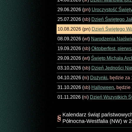
29.06.2026 (
pn
)
Uroczystość Święty
25.07.2026 (
sb
)
Dzień Świętego Ja
10.08.2026 (
pn
)
Dzień Świętego W
08.09.2026 (
wt
)
Narodzenia Najświę
19.09.2026 (
sb
)
Oktoberfest, pierws
29.09.2026 (
wt
)
Święto Michała Arc
03.10.2026 (
sb
)
Dzień Jedności Ni
04.10.2026 (
ni
)
Dożynki
,
będzie za 
31.10.2026 (
sb
)
Halloween
,
będzie 
01.11.2026 (
ni
)
Dzień Wszystkich Ś
Kalendarz świąt państwowych 
Północna-Westfalia (NW) w 2