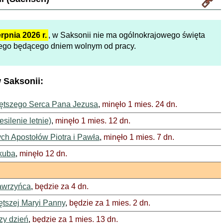
erpnia 2026 r.
, w Saksonii nie ma ogólnokrajowego święta
go będącego dniem wolnym od pracy.
 Saksonii:
ętszego Serca Pana Jezusa
,
minęło 1 mies. 24 dn.
silenie letnie)
,
minęło 1 mies. 12 dn.
ch Apostołów Piotra i Pawła
,
minęło 1 mies. 7 dn.
kuba
,
minęło 12 dn.
awrzyńca
,
będzie za 4 dn.
tszej Maryi Panny
,
będzie za 1 mies. 2 dn.
zy dzień
,
będzie za 1 mies. 13 dn.