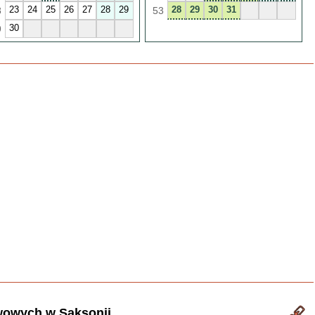
23
24
25
26
27
28
29
28
29
30
31
8
53
30
9
wowych w Saksonii