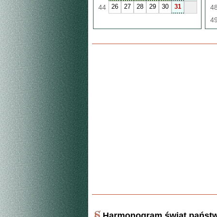
26
27
28
29
30
31
44
4
4
Harmonogram świąt państ