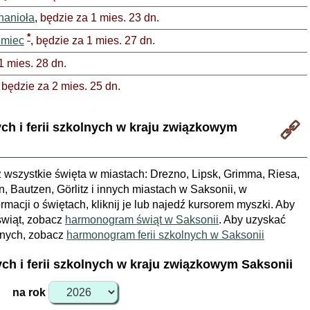
hanioła
,
będzie za 1 mies. 23 dn.
*
emiec
,
będzie za 1 mies. 27 dn.
1 mies. 28 dn.
,
będzie za 2 mies. 25 dn.
h i ferii szkolnych w kraju związkowym
wszystkie święta w miastach: Drezno, Lipsk, Grimma, Riesa,
 Bautzen, Görlitz i innych miastach w Saksonii, w
macji o świętach, kliknij je lub najedź kursorem myszki. Aby
świąt, zobacz
harmonogram świąt w Saksonii
. Aby uzyskać
olnych, zobacz
harmonogram ferii szkolnych w Saksonii
h i ferii szkolnych w kraju związkowym Saksonii
na rok