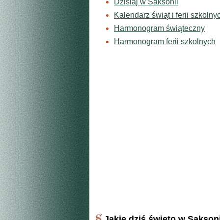
Dzisiaj w Saksonii
Kalendarz świąt i ferii szkolny
Harmonogram świąteczny
Harmonogram ferii szkolnych
Jakie dziś święto w Sakson