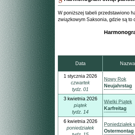
W poniższej tabeli przedstawiono 
związkowym Saksonia, gdzie są to 
Harmonogra
Data
Nazwa 
1 stycznia 2026
Nowy Rok
czwartek
Neujahrstag
tydz. 01
3 kwietnia 2026
Wielki Piątek
piątek
Karfreitag
tydz. 14
6 kwietnia 2026
Poniedziałek 
poniedziałek
Ostermontag
tydz. 15