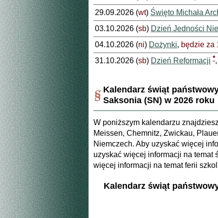
29.09.2026 (
wt
)
Święto Michała Arc
03.10.2026 (
sb
)
Dzień Jedności Ni
04.10.2026 (
ni
)
Dożynki
,
będzie za 
*
31.10.2026 (
sb
)
Dzień Reformacji
Kalendarz świąt państwowyc
Saksonia (SN) w 2026 roku
W poniższym kalendarzu znajdziesz 
Meissen, Chemnitz, Zwickau, Plauen,
Niemczech. Aby uzyskać więcej infor
uzyskać więcej informacji na temat 
więcej informacji na temat ferii szk
Kalendarz świąt państwowyc