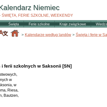
Kalendarz
Niemiec
+ ŚWIĘTA, FERIE SZKOLNE, WEEKENDY
Święta
Ferie szkolne
Kraje związkowe
Wiedz
>
Kalendarze według landów
>
Święta i ferie w S
i ferii szkolnych w Saksonii [SN]
ństwowych,
olnych w
ksonia, w
mma, Riesa,
n, Bautzen,