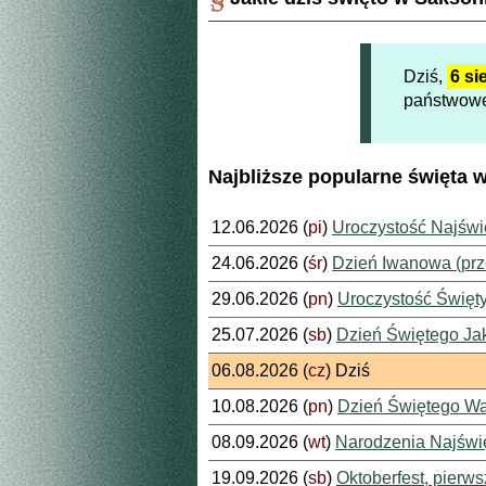
Dziś,
6 si
państwowe
Najbliższe popularne święta w
12.06.2026 (
pi
)
Uroczystość Najświ
24.06.2026 (
śr
)
Dzień Iwanowa (prze
29.06.2026 (
pn
)
Uroczystość Święty
25.07.2026 (
sb
)
Dzień Świętego Ja
06.08.2026 (
cz
) Dziś
10.08.2026 (
pn
)
Dzień Świętego W
08.09.2026 (
wt
)
Narodzenia Najświę
19.09.2026 (
sb
)
Oktoberfest, pierws