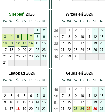
Sierpień
2026
Wrzesień
2026
Pn
Wt
Śr
Cz
Pi
Sb
Ni
Pn
Wt
Śr
Cz
Pi
Sb
Ni
1
2
1
2
3
4
5
6
1
36
3
4
5
7
8
9
7
8
9
10
11
12
13
2
6
37
10
11
12
13
14
15
16
14
15
16
17
18
19
20
3
38
17
18
19
20
21
22
23
21
22
23
24
25
26
27
4
39
24
25
26
27
28
29
30
28
29
30
5
40
31
6
Listopad
2026
Grudzień
2026
Pn
Wt
Śr
Cz
Pi
Sb
Ni
Pn
Wt
Śr
Cz
Pi
Sb
Ni
1
1
2
3
4
5
6
4
49
2
3
4
5
6
7
8
7
8
9
10
11
12
13
5
50
9
10
11
12
13
14
15
14
15
16
17
18
19
20
6
51
16
17
18
19
20
21
22
21
22
23
24
25
26
27
7
52