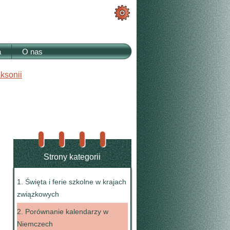
a
O nas
aksonii
Strony kategorii
1. Święta i ferie szkolne w krajach
związkowych
2. Porównanie kalendarzy w
Niemczech