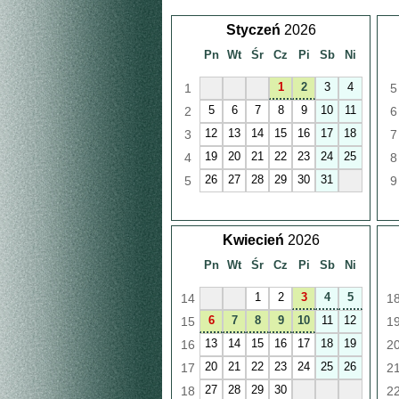
Styczeń
2026
Pn
Wt
Śr
Cz
Pi
Sb
Ni
1
2
3
4
1
5
5
6
7
8
9
10
11
2
6
12
13
14
15
16
17
18
3
7
19
20
21
22
23
24
25
4
8
26
27
28
29
30
31
5
9
Kwiecień
2026
Pn
Wt
Śr
Cz
Pi
Sb
Ni
1
2
3
4
5
14
1
6
7
8
9
10
11
12
15
1
13
14
15
16
17
18
19
16
2
20
21
22
23
24
25
26
17
2
27
28
29
30
18
2