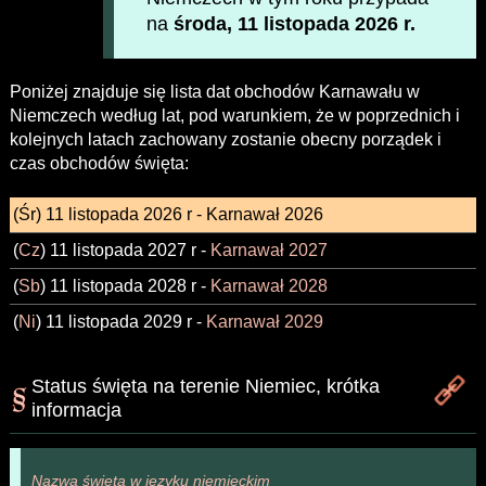
na
środa, 11 listopada 2026 r.
Poniżej znajduje się lista dat obchodów Karnawału w
Niemczech według lat, pod warunkiem, że w poprzednich i
kolejnych latach zachowany zostanie obecny porządek i
czas obchodów święta:
(
Śr
) 11 listopada 2026 r -
Karnawał 2026
(
Cz
) 11 listopada 2027 r -
Karnawał 2027
(
Sb
) 11 listopada 2028 r -
Karnawał 2028
(
Ni
) 11 listopada 2029 r -
Karnawał 2029
Status święta na terenie Niemiec, krótka
informacja
Nazwa święta w języku niemieckim