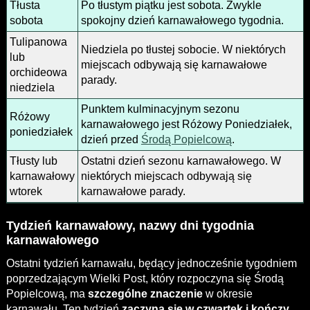
Tłusta
Po tłustym piątku jest sobota. Zwykle
sobota
spokojny dzień karnawałowego tygodnia.
Tulipanowa
Niedziela po tłustej sobocie. W niektórych
lub
miejscach odbywają się karnawałowe
orchideowa
parady.
niedziela
Punktem kulminacyjnym sezonu
Różowy
karnawałowego jest Różowy Poniedziałek,
poniedziałek
dzień przed
Środą Popielcową
.
Tłusty lub
Ostatni dzień sezonu karnawałowego. W
karnawałowy
niektórych miejscach odbywają się
wtorek
karnawałowe parady.
Tydzień karnawałowy, nazwy dni tygodnia
karnawałowego
Ostatni tydzień karnawału, będący jednocześnie tygodniem
poprzedzającym Wielki Post, który rozpoczyna się Środą
Popielcową, ma
szczególne znaczenie
w okresie
karnawału. Ten tydzień
zaczyna się w czwartek i kończy