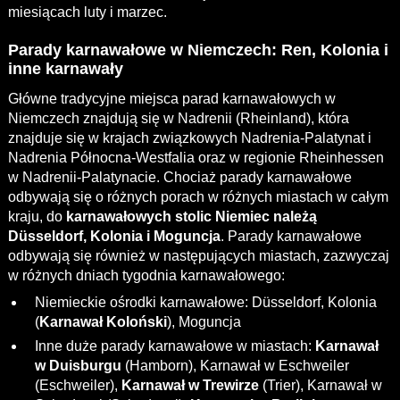
miesiącach luty i marzec.
Parady karnawałowe w Niemczech: Ren, Kolonia i
inne karnawały
Główne tradycyjne miejsca parad karnawałowych w
Niemczech znajdują się w Nadrenii (Rheinland), która
znajduje się w krajach związkowych Nadrenia-Palatynat i
Nadrenia Północna-Westfalia oraz w regionie Rheinhessen
w Nadrenii-Palatynacie. Chociaż parady karnawałowe
odbywają się o różnych porach w różnych miastach w całym
kraju, do
karnawałowych stolic Niemiec należą
Düsseldorf, Kolonia i Moguncja
. Parady karnawałowe
odbywają się również w następujących miastach, zazwyczaj
w różnych dniach tygodnia karnawałowego:
Niemieckie ośrodki karnawałowe: Düsseldorf, Kolonia
(
Karnawał Koloński
), Moguncja
Inne duże parady karnawałowe w miastach:
Karnawał
w Duisburgu
(Hamborn), Karnawał w Eschweiler
(Eschweiler),
Karnawał w Trewirze
(Trier), Karnawał w