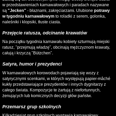
w przedstawieniach karnawałowych i paradach nazywane
są
"Jecken"
- błaznami, zakręciarzami. Ulubione
potrawy
w tygodniu karnawałowym
to roladki z serem, golonka,
naleśniki i klopsiki, tłuste ciasta.
Przejęcie ratusza, odcinanie krawatów
Na początku tygodnia karnawału kobiety szturmują miejski
ratusz, "przejmują władzę", obcinają mężczyznom krawaty,
całują i krzyczą "Bützchen".
Satyra, humor i prezydenci
W karnawałowych korowodach pojawiają się wozy z
satyrycznymi scenkami, w których występują papier-mâché
kukły przedstawiające prezydentów i innych dygnitarzy z
całego świata. Kompozycje te żartują z niefortunnych,
żenujących lub komicznych decyzji głów państw.
Przemarsz grup szkolnych
Kilkadziesiąt grup szkolnych wystawia karnawałowy