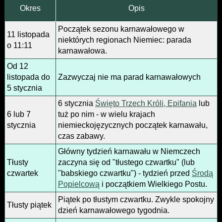
Okres
Opis
Początek sezonu karnawałowego w
11 listopada
niektórych regionach Niemiec: parada
o 11:11
karnawałowa.
Od 12
listopada do
Zazwyczaj nie ma parad karnawałowych
5 stycznia
6 stycznia
Święto Trzech Króli, Epifania
lub
6 lub 7
tuż po nim - w wielu krajach
stycznia
niemieckojęzycznych początek karnawału,
czas zabawy.
Główny tydzień karnawału w Niemczech
Tłusty
zaczyna się od "tłustego czwartku" (lub
czwartek
"babskiego czwartku") - tydzień przed
Środą
Popielcową
i początkiem Wielkiego Postu.
Piątek po tłustym czwartku. Zwykle spokojny
Tłusty piątek
dzień karnawałowego tygodnia.