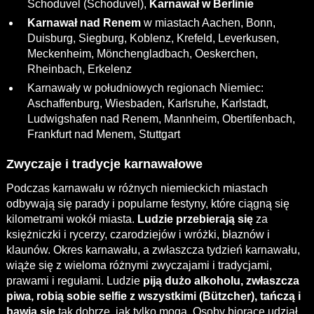
Schoduvel (Schoduvel),
Karnawał w Berlinie
Karnawał nad Renem
w miastach Aachen, Bonn,
Duisburg, Siegburg, Koblenz, Krefeld, Leverkusen,
Meckenheim, Mönchengladbach, Oeskerchen,
Rheinbach, Erkelenz
Karnawały w południowych regionach Niemiec:
Aschaffenburg, Wiesbaden, Karlsruhe, Karlstadt,
Ludwigshafen nad Renem, Mannheim, Obertifenbach,
Frankfurt nad Menem, Stuttgart
Zwyczaje i tradycje karnawałowe
Podczas karnawału w różnych niemieckich miastach
odbywają się parady i popularne festyny, które ciągną się
kilometrami wokół miasta.
Ludzie przebierają się
za
księżniczki i rycerzy, czarodziejów i wróżki, błaznów i
klaunów. Okres karnawału, a zwłaszcza tydzień karnawału,
wiąże się z wieloma różnymi zwyczajami i tradycjami,
prawami i regułami. Ludzie
piją dużo alkoholu, zwłaszcza
piwa, robią sobie selfie z wszystkimi (Bützcher), tańczą i
bawią się
tak dobrze, jak tylko mogą. Osoby biorące udział