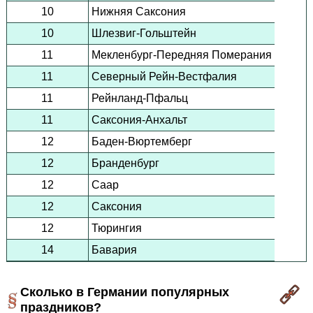
10
Нижняя Саксония
10
Шлезвиг-Гольштейн
11
Мекленбург-Передняя Померания
11
Северный Рейн-Вестфалия
11
Рейнланд-Пфальц
11
Саксония-Анхальт
12
Баден-Вюртемберг
12
Бранденбург
12
Саар
12
Саксония
12
Тюрингия
14
Бавария
Сколько в Германии популярных
праздников?